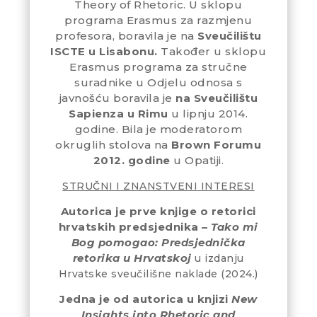
Theory of Rhetoric. U sklopu
programa Erasmus za razmjenu
profesora, boravila je na
Sveučilištu
ISCTE u Lisabonu.
Također u sklopu
Erasmus programa za stručne
suradnike u Odjelu odnosa s
javnošću boravila je
na Sveučilištu
Sapienza u Rimu
u lipnju 2014.
godine. Bila je moderatorom
okruglih stolova na
Brown Forumu
2012. godine
u Opatiji.
STRUČNI I ZNANSTVENI INTERESI
Autorica je prve knjige o retorici
hrvatskih predsjednika –
Tako mi
Bog pomogao: Predsjednička
retorika u Hrvatskoj
u izdanju
Hrvatske sveučilišne naklade (2024.)
Jedna je od autorica u knjizi
New
Insights into Rhetoric and