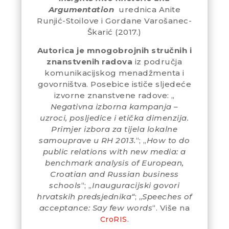
Argumentation
urednica Anite
Runjić-Stoilove i Gordane Varošanec-
Škarić (2017.)
Autorica je mnogobrojnih stručnih i
znanstvenih radova
iz područja
komunikacijskog menadžmenta i
govorništva. Posebice ističe sljedeće
izvorne znanstvene radove: „
Negativna izborna kampanja –
uzroci, posljedice i etička dimenzija.
Primjer izbora za tijela lokalne
samouprave u RH 2013.
“; „
How to do
public relations with new media: a
benchmark analysis of European,
Croatian and Russian business
schools
“; „
Inauguracijski govori
hrvatskih predsjednika“
; „
Speeches of
acceptance: Say few words
“. Više na
.
CroRIS