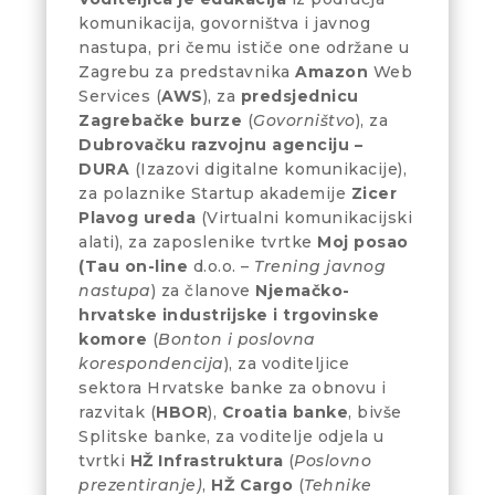
komunikacija, govorništva i javnog
nastupa, pri čemu ističe one održane u
Zagrebu za predstavnika
Amazon
Web
Services (
AWS
), za
predsjednicu
Zagrebačke burze
(
Govorništvo
), za
Dubrovačku razvojnu agenciju –
DURA
(Izazovi digitalne komunikacije),
za polaznike Startup akademije
Zicer
Plavog ureda
(Virtualni komunikacijski
alati), za zaposlenike tvrtke
Moj posao
(Tau on-line
d.o.o. –
Trening javnog
nastupa
) za članove
Njemačko-
hrvatske industrijske i trgovinske
komore
(
Bonton i poslovna
korespondencija
), za voditeljice
sektora Hrvatske banke za obnovu i
razvitak (
HBOR
),
Croatia banke
, bivše
Splitske banke, za voditelje odjela u
tvrtki
HŽ Infrastruktura
(
Poslovno
prezentiranje)
,
HŽ Cargo
(
Tehnike