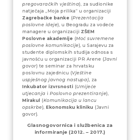
pregovaračkih vještina
), za sudionike
natječaja „Moja prilika“ u organizaciji
Zagrebačke banke
(
Prezentacija
poslovne ideje
), u Beogradu za vodeće
managere u organizaciji
ZŠEM
Poslovne akademije
(
Moć suvremene
poslovne komunikacije
), u Sarajevu za
studente diplomskih studija odnosa s
javnošću u organizaciji PR Arene (
Javni
govor
) te seminar za hrvatsku
poslovnu zajednicu (
Vještine
uspješnog javnog nastupa),
za
Inkubator izvrsnosti
(
Umijeće
utjecanja
i
Poslovno prezentiranje
),
Mirakul
(
Komunikacija u lancu
opskrbe
),
Ekonomsku kliniku
(Javni
govor).
Glasnogovornica i službenica za
informiranje
(2012. – 2017.)