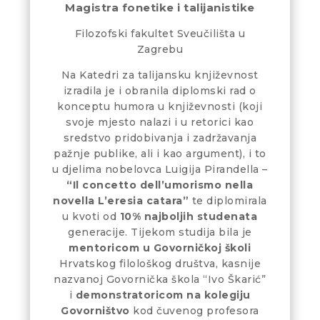
Magistra fonetike i talijanistike
Filozofski fakultet Sveučilišta u
Zagrebu
Na Katedri za talijansku književnost
izradila je i obranila diplomski rad o
konceptu humora u književnosti (koji
svoje mjesto nalazi i u retorici kao
sredstvo pridobivanja i zadržavanja
pažnje publike, ali i kao argument), i to
u djelima nobelovca Luigija Pirandella –
“Il concetto dell’umorismo nella
novella L’eresia catara”
te diplomirala
u kvoti od
10% najboljih studenata
generacije. Tijekom studija bila je
mentoricom u Govorničkoj školi
Hrvatskog filološkog društva, kasnije
nazvanoj Govornička škola “Ivo Škarić”
i
demonstratoricom na kolegiju
Govorništvo
kod čuvenog profesora