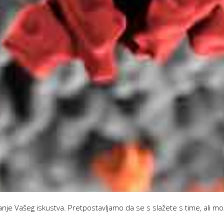
anje Vašeg iskustva. Pretpostavljamo da se s slažete s time, ali mo