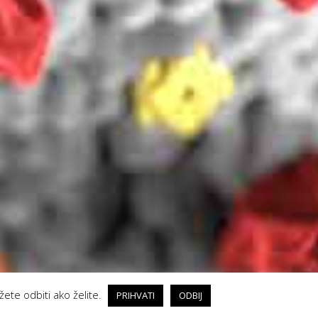
žete odbiti ako želite.
PRIHVATI
ODBIJ