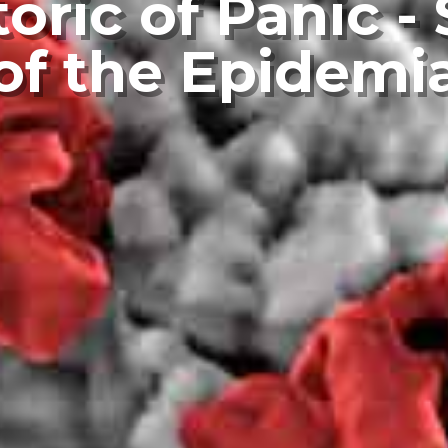
oric of Panic - 
of the Epidemi