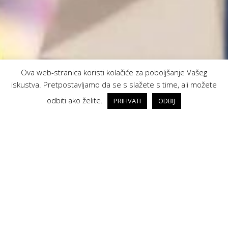
Ova web-stranica koristi kolačiće za poboljšanje Vašeg
iskustva. Pretpostavljamo da se s slažete s time, ali možete
odbiti ako želite.
PRIHVATI
ODBIJ